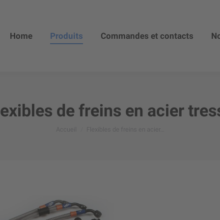
Home
Produits
Commandes et contacts
No
lexibles de freins en acier tres
Vous êtes ici :
Accueil
Flexibles de freins en acier…