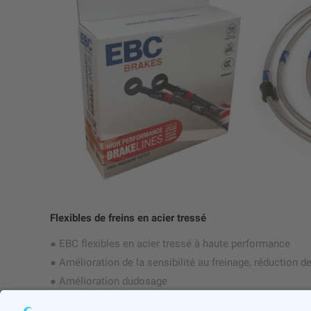
Flexibles de freins en acier tressé
● EBC flexibles en acier tressé à haute performance
● Amélioration de la sensibilité au freinage, réduction d
● Amélioration dudosage
● Chaque flexible est testée sous pression avant d’être l