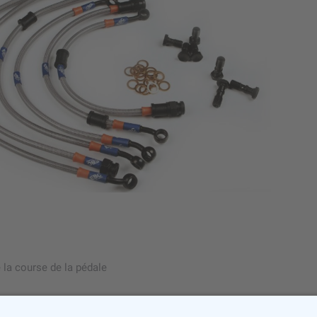
e la course de la pédale
ivrée