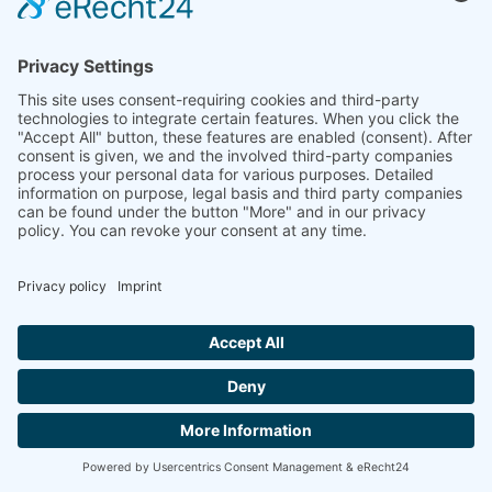
Ihrer Einwilligung (Art. 6 Abs. 1 lit. a DSGVO) sofern diese
abgefragt wurde; die Einwilligung ist jederzeit widerrufbar.
Die von Ihnen im Kontaktformular eingegebenen Daten
verbleiben bei uns, bis Sie uns zur Löschung auffordern, Ihre
Einwilligung zur Speicherung widerrufen oder der Zweck für
die Datenspeicherung entfällt (z. B. nach abgeschlossener
Bearbeitung Ihrer Anfrage). Zwingende gesetzliche
Bestimmungen – insbesondere Aufbewahrungsfristen –
bleiben unberührt.
Anfrage per E-Mail, Telefon oder
Telefax
Wenn Sie uns per E-Mail, Telefon oder Telefax kontaktieren,
wird Ihre Anfrage inklusive aller daraus hervorgehenden
personenbezogenen Daten (Name, Anfrage) zum Zwecke der
Bearbeitung Ihres Anliegens bei uns gespeichert und