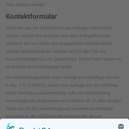
Files erfasst werden.
Kontaktformular
Wenn Sie uns per Kontaktformular Anfragen zukommen
lassen, werden Ihre Angaben aus dem Anfrageformular
inklusive der von Ihnen dort angegebenen Kontaktdaten
zwecks Bearbeitung der Anfrage und für den Fall von
Anschlussfragen bei uns gespeichert. Diese Daten geben wir
nicht ohne Ihre Einwilligung weiter.
Die Verarbeitung dieser Daten erfolgt auf Grundlage von Art.
6 Abs. 1 lit. b DSGVO, sofern Ihre Anfrage mit der Erfüllung
eines Vertrags zusammenhängt oder zur Durchführung
vorvertraglicher Maßnahmen erforderlich ist. In allen übrigen
Fällen beruht die Verarbeitung auf unserem berechtigten
Interesse an der effektiven Bearbeitung der an uns
gerichteten Anfragen (Art. 6 Abs. 1 lit. f DSGVO) oder auf