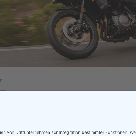
r
ros