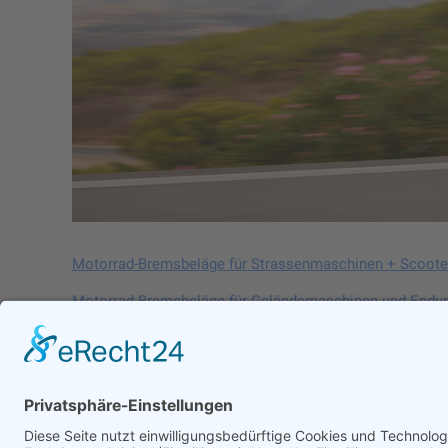
Motorrad-Bremsbeläge für Strassenmaschinen + Scoote
Motorrad-Bremsbeläge für Geländemaschinen und Endu
Motorrad-Bremsscheiben