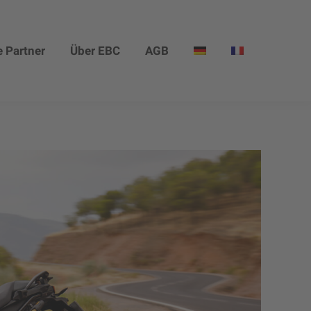
 Partner
Über EBC
AGB